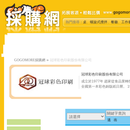
熱門搜尋：
桌
、
螺旋式攪拌
、
餐廳
、
工作
»
GOGOMORE採購網
冠球彩色印刷股份有限公司
冠球彩色印刷股份有限公司
成立於1977年 趙家從食品業轉
全國第一本彩色銅版紙日曆。 197