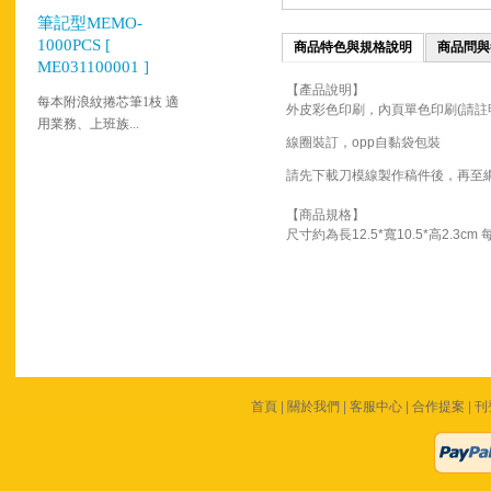
筆記型MEMO-
1000PCS [
商品特色與規格說明
商品問與
ME031100001 ]
【產品說明】
每本附浪紋捲芯筆1枝 適
外皮彩色印刷，內頁單色印刷(請註明p
用業務、上班族...
線圈裝訂，opp自黏袋包裝
請先下載刀模線製作稿件後，再至
【商品規格】
尺寸約為長12.5*寬10.5*高2.3c
首頁
|
關於我們
|
客服中心
|
合作提案
|
刊