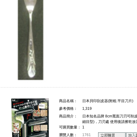
商品名稱：
日本貝印刮皮器(附粗.平目刀片)
參考價格：
1,319
商品簡介：
日本知名品牌 8cm寬面刀刃可削
細目型)，刀刃處 使用後請擦乾
可購買數量：
1
瀏覽人數：
1761