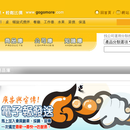
尋：
桌
、
螺旋式攪拌
、
餐廳
、
工作臺
、
水果
、
菜價
、
保溫
找公司運用分類