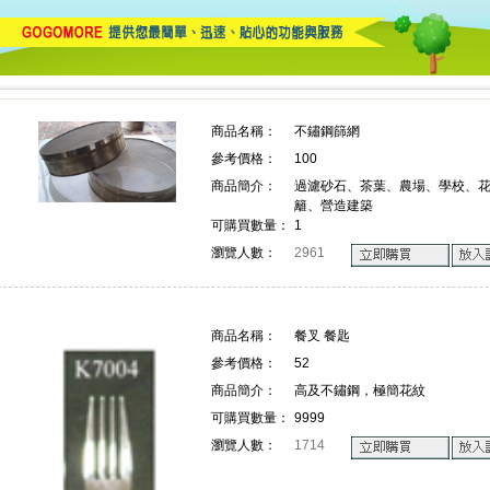
上詢價 創業 採購 宣傳 一次搞定!
上詢價 創業 採購 宣傳 一次搞
商品名稱：
不鏽鋼篩網
參考價格：
100
!
商品簡介：
過濾砂石、茶葉、農場、學校、
籬、營造建築
可購買數量：
1
瀏覽人數：
2961
商品名稱：
餐叉 餐匙
參考價格：
52
商品簡介：
高及不鏽鋼，極簡花紋
可購買數量：
9999
瀏覽人數：
1714