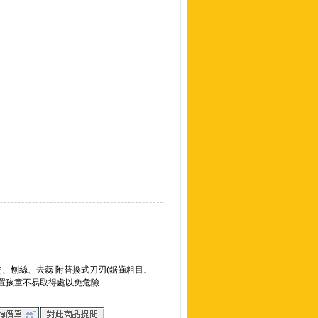
皮、刨絲、去蕊 附替換式刀刃(鋸齒粗目、
放置孩童不易取得處以免危險