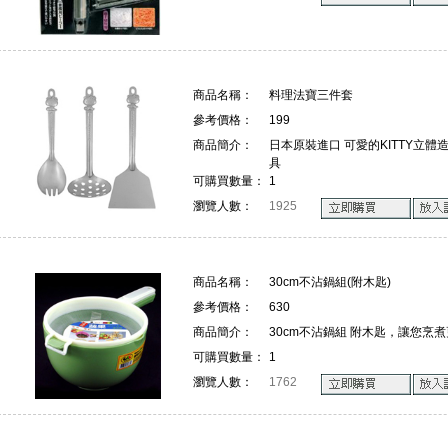
商品名稱：
料理法寶三件套
參考價格：
199
商品簡介：
日本原裝進口 可愛的KITTY立
具
可購買數量：
1
瀏覽人數：
1925
商品名稱：
30cm不沾鍋組(附木匙)
參考價格：
630
商品簡介：
30cm不沾鍋組 附木匙，讓您烹煮
可購買數量：
1
瀏覽人數：
1762