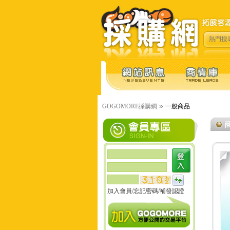
熱門搜
»
GOGOMORE採購網
一般商品
加入會員
/
忘記密碼
/
補發認證