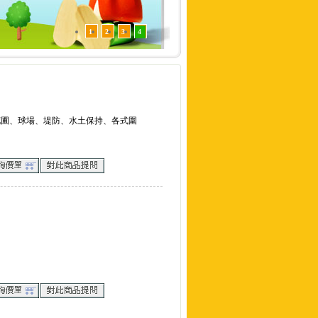
1
2
3
4
花圃、球場、堤防、水土保持、各式圍