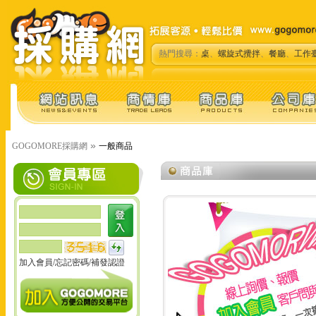
熱門搜尋：
桌
、
螺旋式攪拌
、
餐廳
、
工作
»
GOGOMORE採購網
一般商品
加入會員
/
忘記密碼
/
補發認證