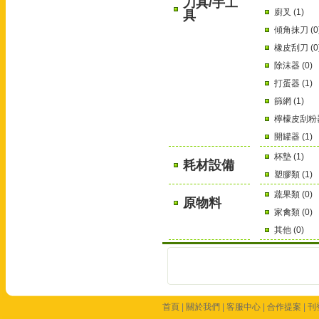
刀具/手工
廚叉 (1)
具
傾角抹刀 (0
橡皮刮刀 (0
除沫器 (0)
打蛋器 (1)
篩網 (1)
檸檬皮刮粉器 
開罐器 (1)
杯墊 (1)
耗材設備
塑膠類 (1)
蔬果類 (0)
原物料
家禽類 (0)
其他 (0)
首頁
|
關於我們
|
客服中心
|
合作提案
|
刊