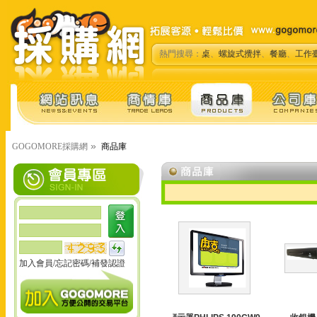
熱門搜尋：
桌
、
螺旋式攪拌
、
餐廳
、
工作
»
GOGOMORE採購網
商品庫
加入會員
/
忘記密碼
/
補發認證