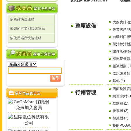
XWG001 ]
標籤機PL-3125
顯示器PHLIPS 190CW9
收銀機AQ-
依商品快速連結
大廚房排油煙
整廠設備
依您的行業別快速連結
專業烤箱/烤爐
自動封口機類 
依使用場所快速連結
果汁榨汁機類 
咖啡店/車類 
鮮泡茶機類 (
刨冰機類 (0
飲水設備類 (
其他 (4)
店面整體設計 
行銷管理
網頁/架站 (1
盤點機 (1)
發票機 (2)
標籤機 (2)
餐飲POS系統