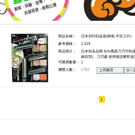
上詢價 創業 採購 宣傳 一次搞定!
上詢價 創業 採購 宣傳 一次搞
商品名稱：
日本貝印刮皮器(附粗.平目刀片)
參考價格：
1,319
!
商品簡介：
日本知名品牌 8cm寬面刀刃可削
細目型)，刀刃處 使用後請擦乾
可購買數量：
1
瀏覽人數：
1762
1
.