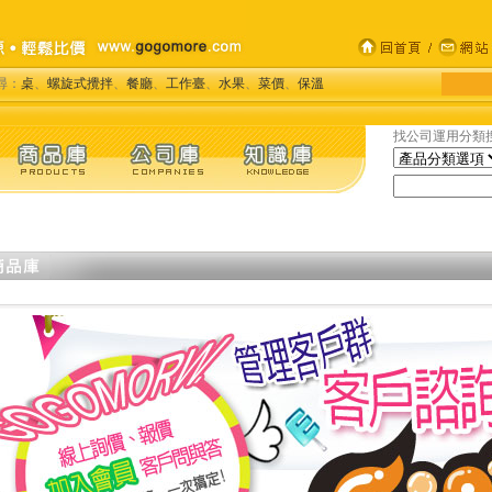
尋：
桌
、
螺旋式攪拌
、
餐廳
、
工作臺
、
水果
、
菜價
、
保溫
找公司運用分類