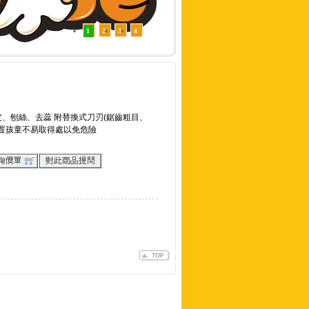
1
2
3
4
皮、刨絲、去蕊 附替換式刀刃(鋸齒粗目、
放置孩童不易取得處以免危險