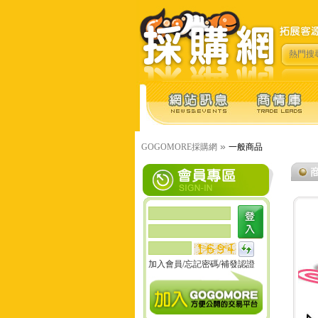
熱門搜
»
GOGOMORE採購網
一般商品
加入會員
/
忘記密碼
/
補發認證