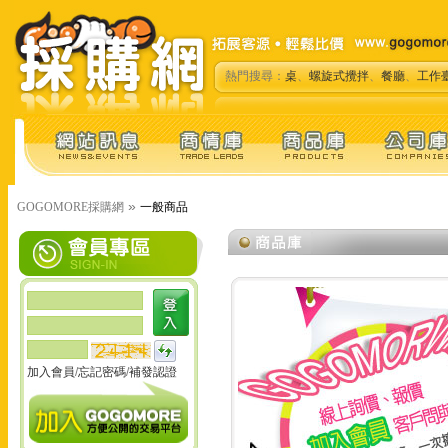
熱門搜尋：
桌
、
螺旋式攪拌
、
餐廳
、
工作
»
GOGOMORE採購網
一般商品
加入會員
/
忘記密碼
/
補發認證