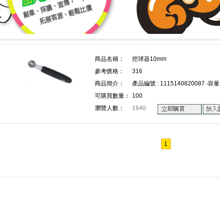
上詢價 創業 採購 宣傳 一次搞定!
上詢價 創業 採購 宣傳 一次搞
商品名稱：
挖球器10mm
參考價格：
316
!
商品簡介：
產品編號 : 1115140820087 ‧容量 
可購買數量：
100
瀏覽人數：
1640
1
.