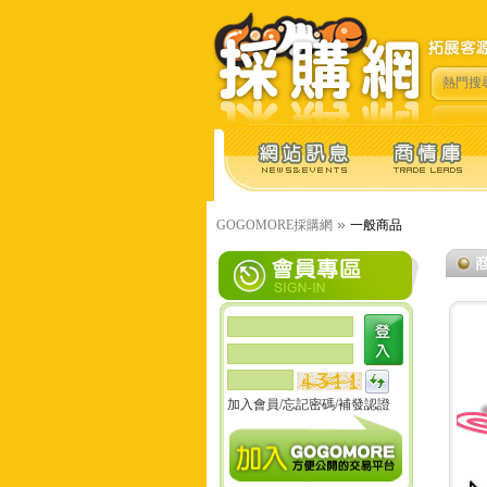
熱門搜
»
GOGOMORE採購網
一般商品
加入會員
/
忘記密碼
/
補發認證