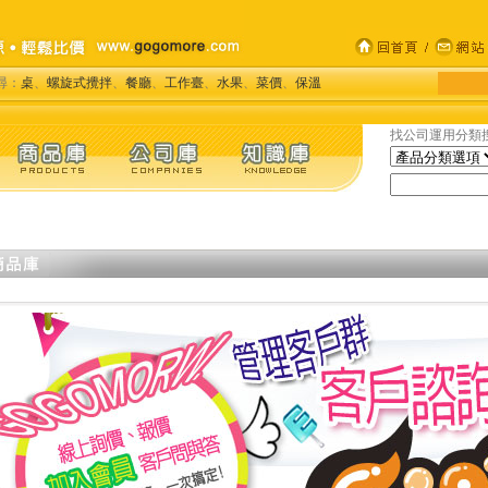
尋：
桌
、
螺旋式攪拌
、
餐廳
、
工作臺
、
水果
、
菜價
、
保溫
找公司運用分類