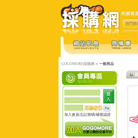
熱門搜
»
GOGOMORE採購網
一般商品
加入會員
/
忘記密碼
/
補發認證