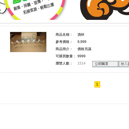
上詢價 創業 採購 宣傳 一次搞定!
上詢價 創業 採購 宣傳 一次搞
商品名稱：
酒杯
參考價格：
9,999
!
商品簡介：
價格另議
可購買數量：
9999
瀏覽人數：
1514
1
.