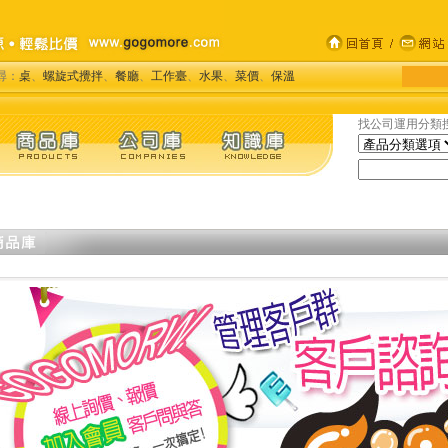
尋：
桌
、
螺旋式攪拌
、
餐廳
、
工作臺
、
水果
、
菜價
、
保溫
找公司運用分類