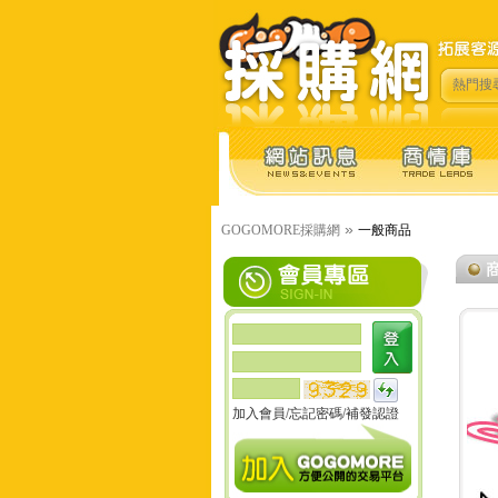
熱門搜
»
GOGOMORE採購網
一般商品
加入會員
/
忘記密碼
/
補發認證