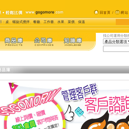
尋：
桌
、
螺旋式攪拌
、
餐廳
、
工作臺
、
水果
、
菜價
、
保溫
找公司運用分類